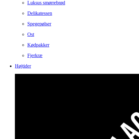
Luksus smørrebrød
Delikatessen
Spegepølser
Ost
Kødpakker
Fjerkræ
Højtider