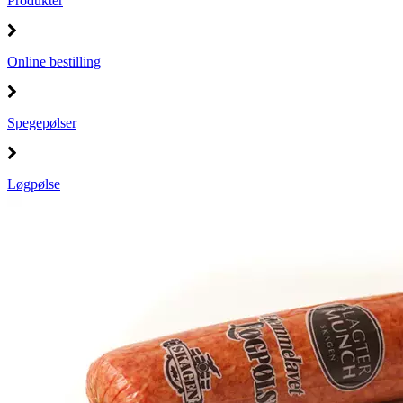
Produkter
Online bestilling
Spegepølser
Løgpølse