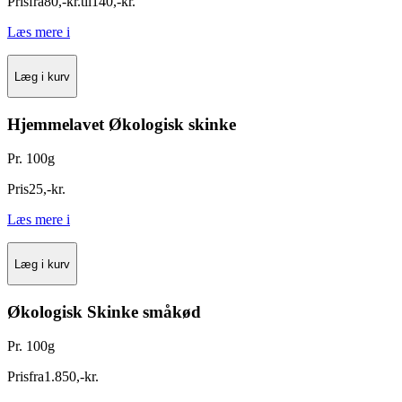
Pris
fra
80
,
-
kr.
til
140
,
-
kr.
Læs mere
i
Læg i kurv
Hjemmelavet Økologisk skinke
Pr. 100g
Pris
25
,
-
kr.
Læs mere
i
Læg i kurv
Økologisk Skinke småkød
Pr. 100g
Pris
fra
1.850
,
-
kr.