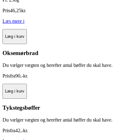
Pris
46
,
25
kr.
Læs mere
i
Læg i kurv
Oksemørbrad
Du vælger vægten og herefter antal bøffer du skal have.
Pris
fra
90
,
-
kr.
Læg i kurv
Tykstegsbøffer
Du vælger vægten og herefter antal bøffer du skal have.
Pris
fra
42
,
-
kr.