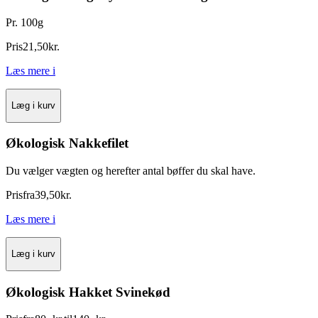
Pr. 100g
Pris
21
,
50
kr.
Læs mere
i
Læg i kurv
Økologisk Nakkefilet
Du vælger vægten og herefter antal bøffer du skal have.
Pris
fra
39
,
50
kr.
Læs mere
i
Læg i kurv
Økologisk Hakket Svinekød