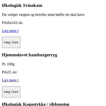
Økologisk Svinekam
Du vælger vægten og herefter antal bøffer du skal have.
Pris
fra
243
,
-
kr.
Læs mere
i
Læg i kurv
Hjemmelavet hamburgerryg
Pr. 100g
Pris
21
,
-
kr.
Læs mere
i
Læg i kurv
Økologisk Kogestykke / ribbensteg