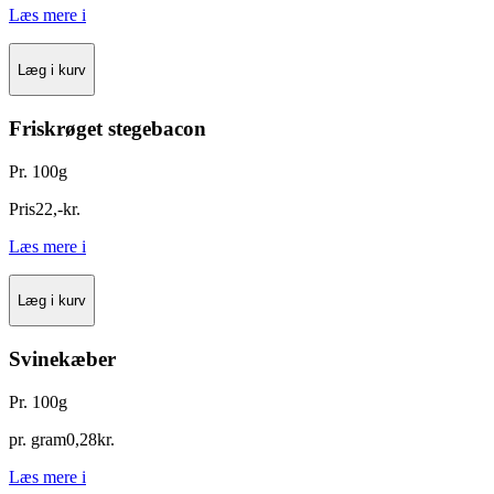
Læs mere
i
Læg i kurv
Friskrøget stegebacon
Pr. 100g
Pris
22
,
-
kr.
Læs mere
i
Læg i kurv
Svinekæber
Pr. 100g
pr. gram
0
,
28
kr.
Læs mere
i