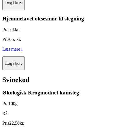
Læg i kurv
Hjemmelavet oksesmør til stegning
Pr. pakke.
Pris
65
,
-
kr.
Læs mere
i
Læg i kurv
Svinekød
Økologisk Krogmodnet kamsteg
Pr. 100g
Rå
Pris
22
,
50
kr.