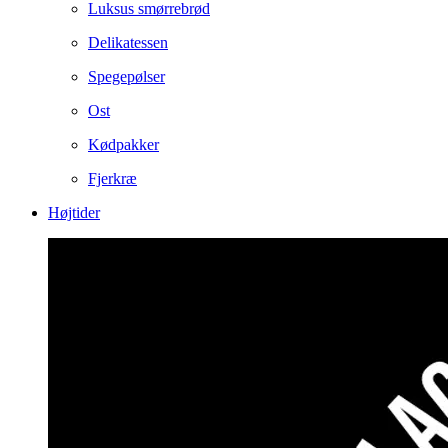
Luksus smørrebrød
Delikatessen
Spegepølser
Ost
Kødpakker
Fjerkræ
Højtider