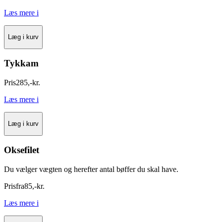
Læs mere
i
Læg i kurv
Tykkam
Pris
285
,
-
kr.
Læs mere
i
Læg i kurv
Oksefilet
Du vælger vægten og herefter antal bøffer du skal have.
Pris
fra
85
,
-
kr.
Læs mere
i