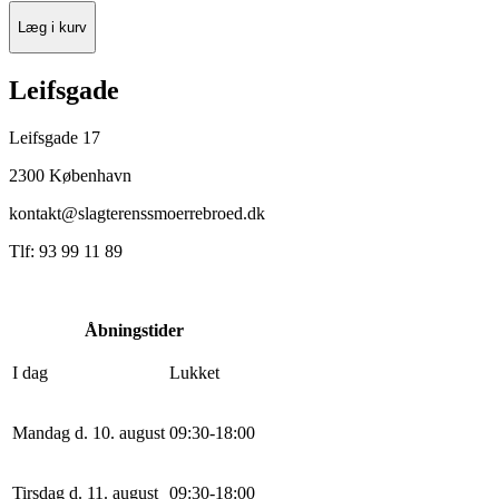
Læg i kurv
Leifsgade
Leifsgade 17
2300 København
kontakt@slagterenssmoerrebroed.dk
Tlf: 93 99 11 89
Åbningstider
I dag
Lukket
Mandag d. 10. august
0
9
:
30
-
18
:
0
0
Tirsdag d. 11. august
0
9
:
30
-
18
:
0
0