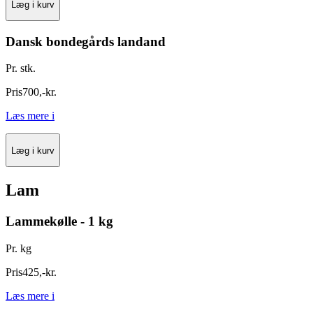
Læg i kurv
Dansk bondegårds landand
Pr. stk.
Pris
700
,
-
kr.
Læs mere
i
Læg i kurv
Lam
Lammekølle - 1 kg
Pr. kg
Pris
425
,
-
kr.
Læs mere
i