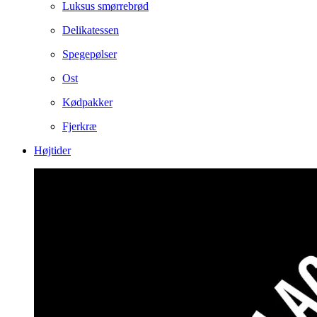
Luksus smørrebrød
Delikatessen
Spegepølser
Ost
Kødpakker
Fjerkræ
Højtider