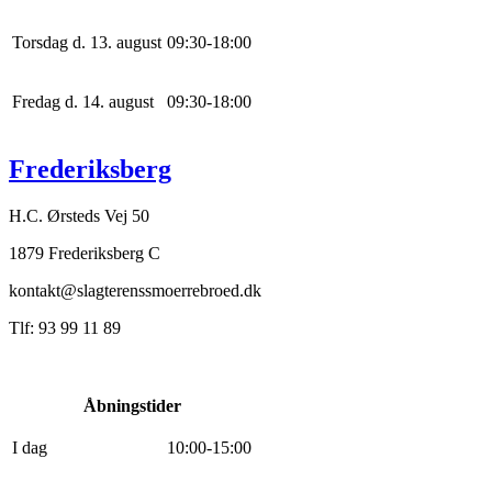
Torsdag d. 13. august
0
9
:
30
-
18
:
0
0
Fredag d. 14. august
0
9
:
30
-
18
:
0
0
Frederiksberg
H.C. Ørsteds Vej 50
1879 Frederiksberg C
kontakt@slagterenssmoerrebroed.dk
Tlf: 93 99 11 89
Åbningstider
I dag
10
:
0
0
-
15
:
0
0