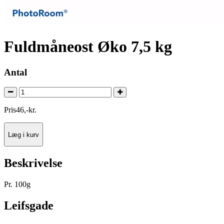
Fuldmåneost Øko 7,5 kg
Antal
Pris
46
,
-
kr.
Læg i kurv
Beskrivelse
Pr. 100g
Leifsgade