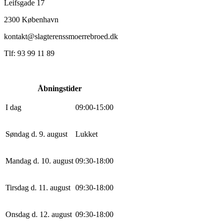
Leifsgade 17
2300 København
kontakt@slagterenssmoerrebroed.dk
Tlf: 93 99 11 89
Åbningstider
I dag
0
9
:
0
0
-
15
:
0
0
Søndag d. 9. august
Lukket
Mandag d. 10. august
0
9
:
30
-
18
:
0
0
Tirsdag d. 11. august
0
9
:
30
-
18
:
0
0
Onsdag d. 12. august
0
9
:
30
-
18
:
0
0