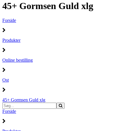
45+ Gormsen Guld xlg
Forside
Produkter
Online bestilling
Ost
45+ Gormsen Guld xlg
Forside