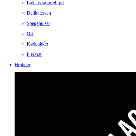
Luksus smørrebrød
Delikatessen
Spegepølser
Ost
Kødpakker
Fjerkræ
Højtider