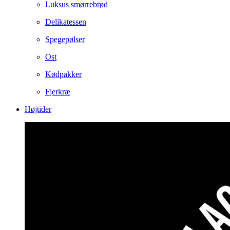
Luksus smørrebrød
Delikatessen
Spegepølser
Ost
Kødpakker
Fjerkræ
Højtider