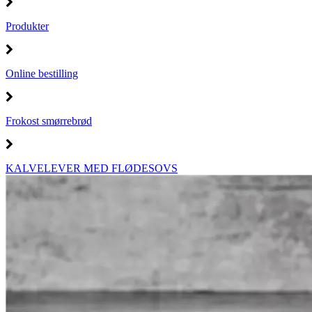
Produkter
Online bestilling
Frokost smørrebrød
KALVELEVER MED FLØDESOVS