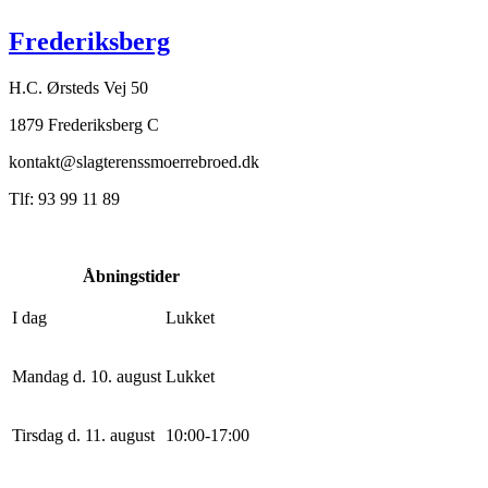
Frederiksberg
H.C. Ørsteds Vej 50
1879 Frederiksberg C
kontakt@slagterenssmoerrebroed.dk
Tlf: 93 99 11 89
Åbningstider
I dag
Lukket
Mandag d. 10. august
Lukket
Tirsdag d. 11. august
10
:
0
0
-
17
:
0
0