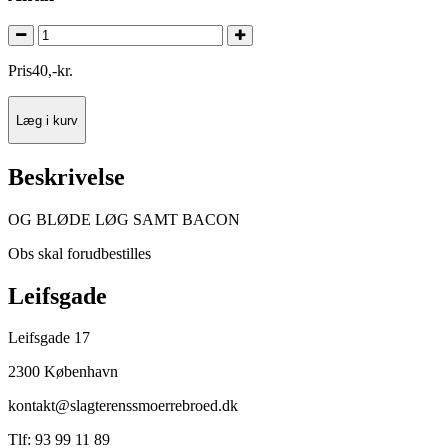
Pris
40
,
-
kr.
Læg i kurv
Beskrivelse
OG BLØDE LØG SAMT BACON
Obs skal forudbestilles
Leifsgade
Leifsgade 17
2300 København
kontakt@slagterenssmoerrebroed.dk
Tlf: 93 99 11 89