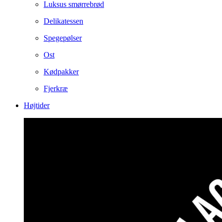
Luksus smørrebrød
Delikatessen
Spegepølser
Ost
Kødpakker
Fjerkræ
Højtider