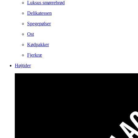
Luksus smørrebrød
Delikatessen
Spegepølser
Ost
Kødpakker
Fjerkræ
Højtider