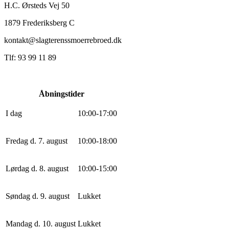
H.C. Ørsteds Vej 50
1879 Frederiksberg C
kontakt@slagterenssmoerrebroed.dk
Tlf: 93 99 11 89
Åbningstider
I dag
10
:
0
0
-
17
:
0
0
Fredag d. 7. august
10
:
0
0
-
18
:
0
0
Lørdag d. 8. august
10
:
0
0
-
15
:
0
0
Søndag d. 9. august
Lukket
Mandag d. 10. august
Lukket