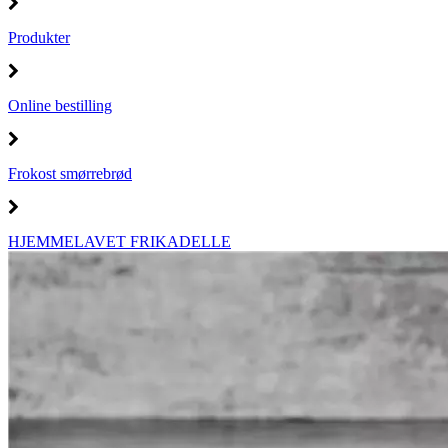
Produkter
Online bestilling
Frokost smørrebrød
HJEMMELAVET FRIKADELLE