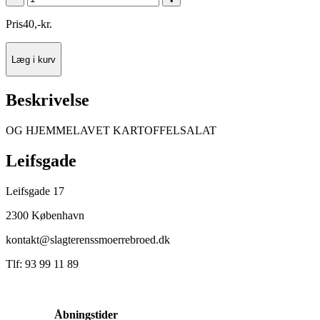
Pris
40
,
-
kr.
Læg i kurv
Beskrivelse
OG HJEMMELAVET KARTOFFELSALAT
Leifsgade
Leifsgade 17
2300 København
kontakt@slagterenssmoerrebroed.dk
Tlf: 93 99 11 89
Åbningstider