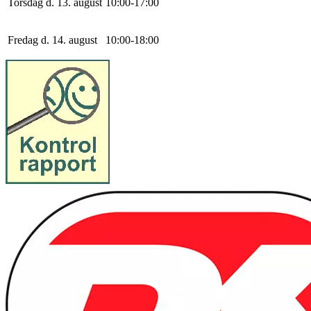
Torsdag d. 13. august
10
:
0
0
-
17
:
0
0
Fredag d. 14. august
10
:
0
0
-
18
:
0
0