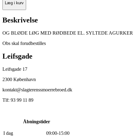
Læg i kurv
Beskrivelse
OG BLØDE LØG MED RØDBEDE EL. SYLTEDE AGURKER
Obs skal forudbestilles
Leifsgade
Leifsgade 17
2300 København
kontakt@slagterenssmoerrebroed.dk
Tlf: 93 99 11 89
Åbningstider
I dag
0
9
:
0
0
-
15
:
0
0