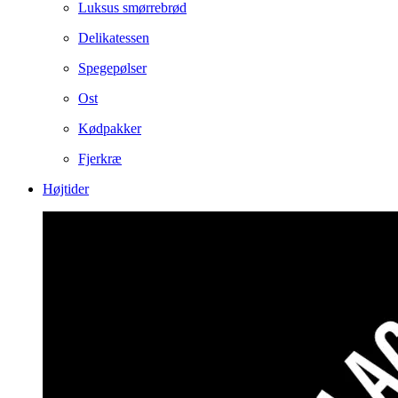
Luksus smørrebrød
Delikatessen
Spegepølser
Ost
Kødpakker
Fjerkræ
Højtider