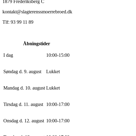
1879 Frederiksberg C
kontakt@slagterenssmoerrebroed.dk
Tlf: 93 99 11 89
Åbningstider
I dag
10
:
0
0
-
15
:
0
0
Søndag d. 9. august
Lukket
Mandag d. 10. august
Lukket
Tirsdag d. 11. august
10
:
0
0
-
17
:
0
0
Onsdag d. 12. august
10
:
0
0
-
17
:
0
0