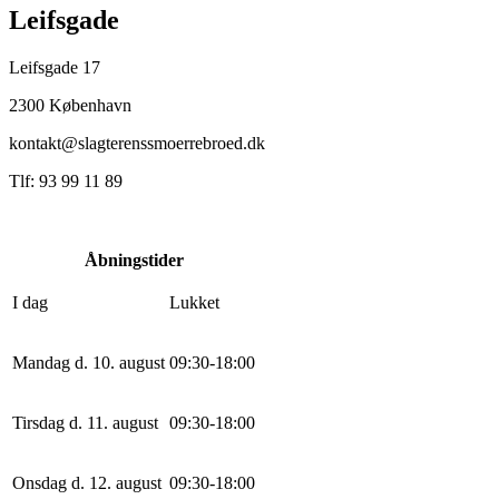
Leifsgade
Leifsgade 17
2300 København
kontakt@slagterenssmoerrebroed.dk
Tlf: 93 99 11 89
Åbningstider
I dag
Lukket
Mandag d. 10. august
0
9
:
30
-
18
:
0
0
Tirsdag d. 11. august
0
9
:
30
-
18
:
0
0
Onsdag d. 12. august
0
9
:
30
-
18
:
0
0