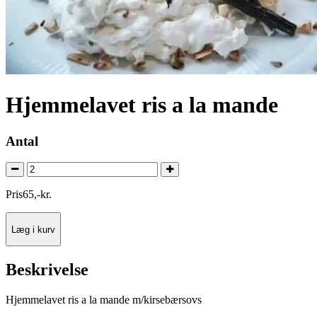
Hjemmelavet ris a la mande
Antal
Pris
65
,
-
kr.
Læg i kurv
Beskrivelse
Hjemmelavet ris a la mande m/kirsebærsovs