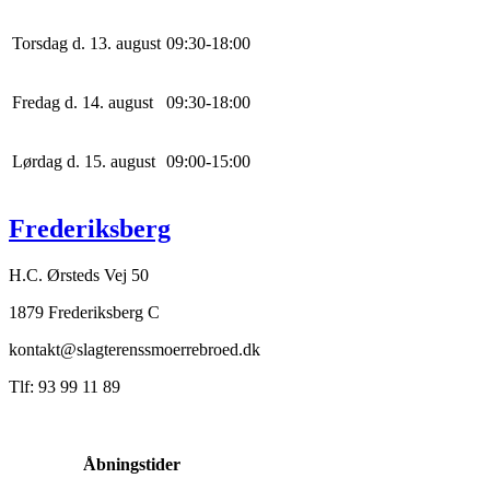
Torsdag d. 13. august
0
9
:
30
-
18
:
0
0
Fredag d. 14. august
0
9
:
30
-
18
:
0
0
Lørdag d. 15. august
0
9
:
0
0
-
15
:
0
0
Frederiksberg
H.C. Ørsteds Vej 50
1879 Frederiksberg C
kontakt@slagterenssmoerrebroed.dk
Tlf: 93 99 11 89
Åbningstider