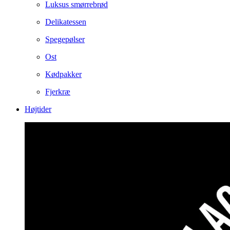
Luksus smørrebrød
Delikatessen
Spegepølser
Ost
Kødpakker
Fjerkræ
Højtider