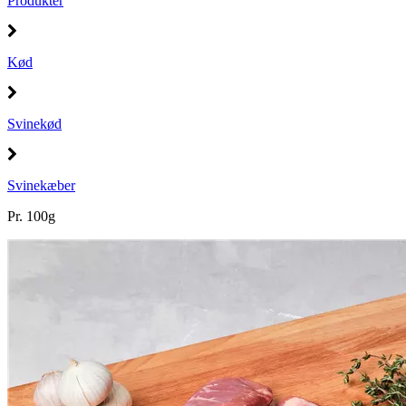
Produkter
Kød
Svinekød
Svinekæber
Pr. 100g