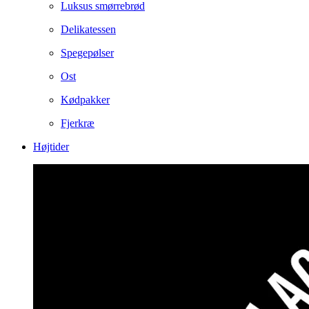
Luksus smørrebrød
Delikatessen
Spegepølser
Ost
Kødpakker
Fjerkræ
Højtider