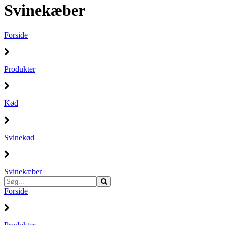
Svinekæber
Forside
Produkter
Kød
Svinekød
Svinekæber
Forside