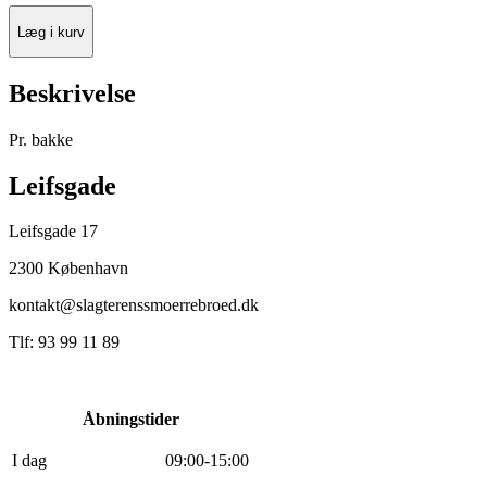
Læg i kurv
Beskrivelse
Pr. bakke
Leifsgade
Leifsgade 17
2300 København
kontakt@slagterenssmoerrebroed.dk
Tlf: 93 99 11 89
Åbningstider
I dag
0
9
:
0
0
-
15
:
0
0