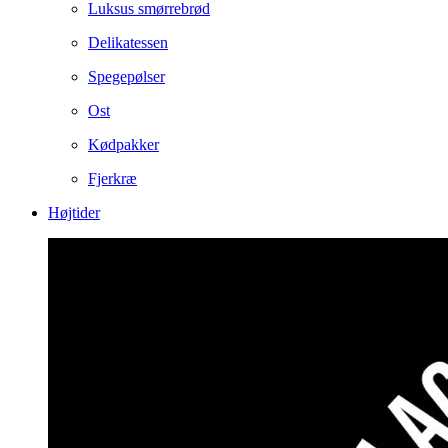
Luksus smørrebrød
Delikatessen
Spegepølser
Ost
Kødpakker
Fjerkræ
Højtider