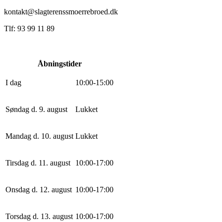
kontakt@slagterenssmoerrebroed.dk
Tlf: 93 99 11 89
Åbningstider
I dag
10
:
0
0
-
15
:
0
0
Søndag d. 9. august
Lukket
Mandag d. 10. august
Lukket
Tirsdag d. 11. august
10
:
0
0
-
17
:
0
0
Onsdag d. 12. august
10
:
0
0
-
17
:
0
0
Torsdag d. 13. august
10
:
0
0
-
17
:
0
0