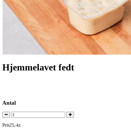
Hjemmelavet fedt
Antal
Pris
25
,
-
kr.