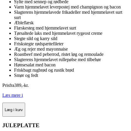
Sylte med sennep og rødbede
Varm hjemmelavet leverpostej med champignon og bacon
Slagterens hjemmelavede frikadeller med hjemmelavet surt
surt
Æbleflæsk
Flæskesteg med hjemmelavet surt
Tørsaltede laks med hjemmelavet rygeost creme
Stegte sild og karry sild
Friskstegte rødspættefileter
Æg og rejer med mayonnaise
Roastbeef med peberrod, ristet løg og remoulade
Slagterens hjemmelavet rullepølse med tilbehør
Hønsesalat med bacon
Friskbagt rugbrød og rustik brød
Smør og fedt
Pris
fra
389
,
-
kr.
Læs mere
i
Læg i kurv
JULEPLATTE