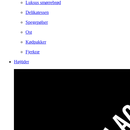
Luksus smørrebrød
Delikatessen
Spegepølser
Ost
Kødpakker
Fjerkræ
Højtider