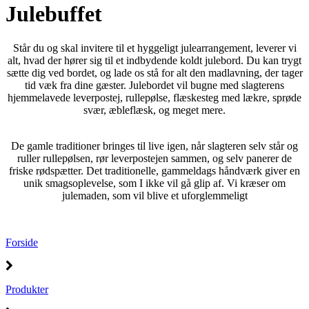
Julebuffet
Står du og skal invitere til et hyggeligt julearrangement, leverer vi
alt, hvad der hører sig til et indbydende koldt julebord. Du kan trygt
sætte dig ved bordet, og lade os stå for alt den madlavning, der tager
tid væk fra dine gæster. Julebordet vil bugne med slagterens
hjemmelavede leverpostej, rullepølse, flæskesteg med lækre, sprøde
svær, æbleflæsk, og meget mere.
De gamle traditioner bringes til live igen, når slagteren selv står og
ruller rullepølsen, rør leverpostejen sammen, og selv panerer de
friske rødspætter. Det traditionelle, gammeldags håndværk giver en
unik smagsoplevelse, som I ikke vil gå glip af. Vi kræser om
julemaden, som vil blive et uforglemmeligt
Forside
Produkter