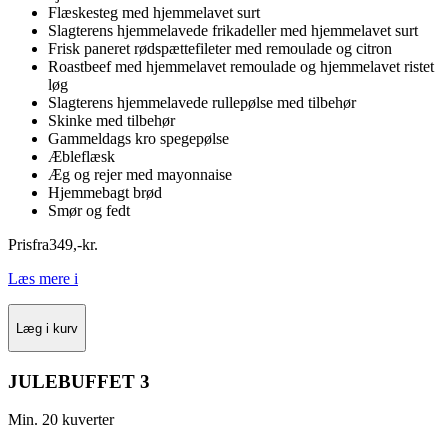
Flæskesteg med hjemmelavet surt
Slagterens hjemmelavede frikadeller med hjemmelavet surt
Frisk paneret rødspættefileter med remoulade og citron
Roastbeef med hjemmelavet remoulade og hjemmelavet ristet
løg
Slagterens hjemmelavede rullepølse med tilbehør
Skinke med tilbehør
Gammeldags kro spegepølse
Æbleflæsk
Æg og rejer med mayonnaise
Hjemmebagt brød
Smør og fedt
Pris
fra
349
,
-
kr.
Læs mere
i
Læg i kurv
JULEBUFFET 3
Min. 20 kuverter