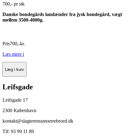
700,- pr stk
Danske bondegårds landænder fra jysk bondegård, vægt
mellem 3500-4000g.
Vi har kun ænder i vægtstørrelsen 3500-4000g
Pris
700
,
-
kr.
Læs mere
i
Læg i kurv
Leifsgade
Leifsgade 17
2300 København
kontakt@slagterenssmoerrebroed.dk
Tlf: 93 99 11 89