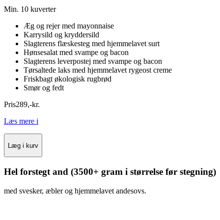
Min. 10 kuverter
Æg og rejer med mayonnaise
Karrysild og kryddersild
Slagterens flæskesteg med hjemmelavet surt
Hønsesalat med svampe og bacon
Slagterens leverpostej med svampe og bacon
Tørsaltede laks med hjemmelavet rygeost creme
Friskbagt økologisk rugbrød
Smør og fedt
Pris
289
,
-
kr.
Læs mere
i
Læg i kurv
Hel forstegt and (3500+ gram i størrelse før stegning)
med svesker, æbler og hjemmelavet andesovs.