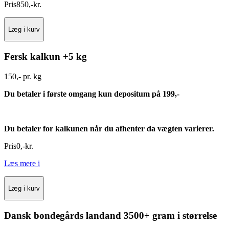
Pris
850
,
-
kr.
Læg i kurv
Fersk kalkun +5 kg
150,- pr. kg
Du betaler i første omgang kun depositum på 199,-
Du betaler for kalkunen når du afhenter da vægten varierer.
Pris
0
,
-
kr.
Læs mere
i
Læg i kurv
Dansk bondegårds landand 3500+ gram i størrelse