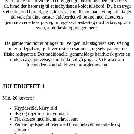
Står du og skal invitere til et hyggeligt julearrangement, leverer vi
alt, hvad der hører sig til et indbydende koldt julebord. Du kan trygt
sætte dig ved bordet, og lade os stå for alt den madlavning, der tager
tid væk fra dine gæster. Julebordet vil bugne med slagterens
hjemmelavede leverpostej, rullepølse, flæskesteg med lækre, sprøde
svær, æbleflæsk, og meget mere.
De gamle traditioner bringes til live igen, når slagteren selv står og
ruller rullepølsen, rør leverpostejen sammen, og selv panerer de
friske rødspætter. Det traditionelle, gammeldags håndværk giver en
unik smagsoplevelse, som I ikke vil gå glip af. Vi kræser om
julemaden, som vil blive et uforglemmeligt
JULEBUFFET 1
Min. 20 kuverter
Kryddersild, karry sild
Æg og rejer med mayonnaise
Flæskesteg med hjemmelavet surt
Paneret rødspættefileter med hjemmelavet remoulade og
citroner