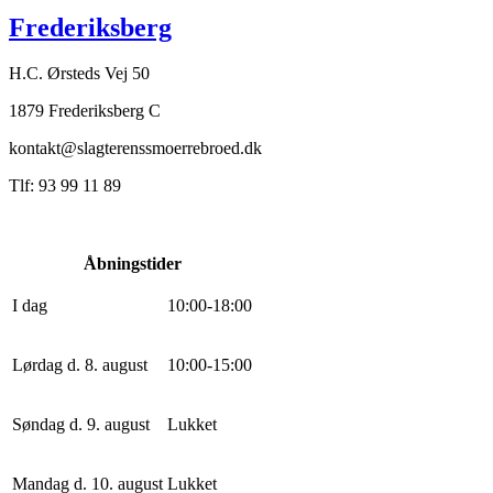
Frederiksberg
H.C. Ørsteds Vej 50
1879 Frederiksberg C
kontakt@slagterenssmoerrebroed.dk
Tlf: 93 99 11 89
Åbningstider
I dag
10
:
0
0
-
18
:
0
0
Lørdag d. 8. august
10
:
0
0
-
15
:
0
0
Søndag d. 9. august
Lukket
Mandag d. 10. august
Lukket