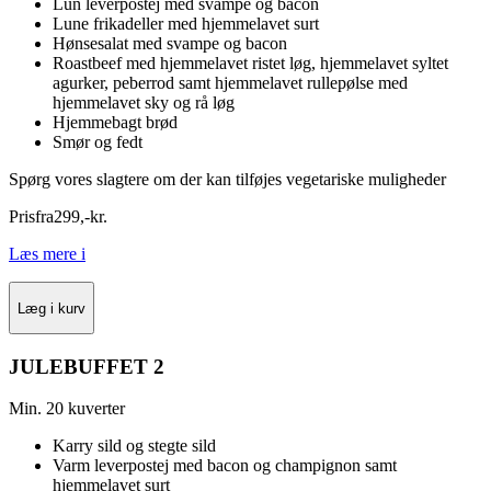
Lun leverpostej med svampe og bacon
Lune frikadeller med hjemmelavet surt
Hønsesalat med svampe og bacon
Roastbeef med hjemmelavet ristet løg, hjemmelavet syltet
agurker, peberrod samt hjemmelavet rullepølse med
hjemmelavet sky og rå løg
Hjemmebagt brød
Smør og fedt
Spørg vores slagtere om der kan tilføjes vegetariske muligheder
Pris
fra
299
,
-
kr.
Læs mere
i
Læg i kurv
JULEBUFFET 2
Min. 20 kuverter
Karry sild og stegte sild
Varm leverpostej med bacon og champignon samt
hjemmelavet surt