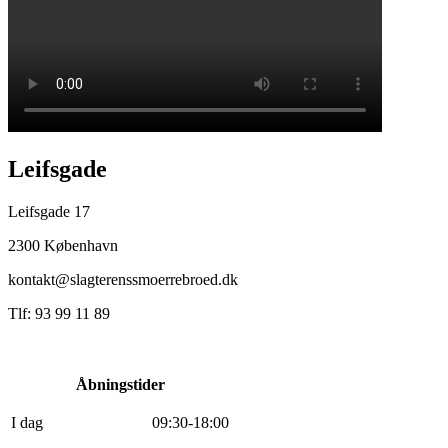
Leifsgade
Leifsgade 17
2300 København
kontakt@slagterenssmoerrebroed.dk
Tlf: 93 99 11 89
Åbningstider
I dag
0
9
:
30
-
18
:
0
0