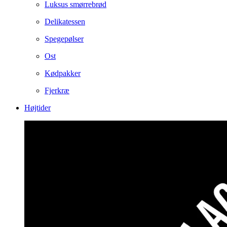
Luksus smørrebrød
Delikatessen
Spegepølser
Ost
Kødpakker
Fjerkræ
Højtider