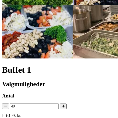
Buffet 1
Valgmuligheder
Antal
Pris
199
,
-
kr.