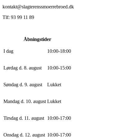
kontakt@slagterenssmoerrebroed.dk
Tlf: 93 99 11 89
Åbningstider
I dag
10
:
0
0
-
18
:
0
0
Lørdag d. 8. august
10
:
0
0
-
15
:
0
0
Søndag d. 9. august
Lukket
Mandag d. 10. august
Lukket
Tirsdag d. 11. august
10
:
0
0
-
17
:
0
0
Onsdag d. 12. august
10
:
0
0
-
17
:
0
0